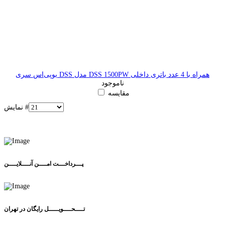
یوپی‌اس سری DSS مدل DSS 1500PW همراه با 4 عدد باتری داخلی
ناموجود
مقایسه
نمایش #
پـــرداخـــت امــــن آنــــلایــــن
تــــحــــویـــــل رایگان در تهران