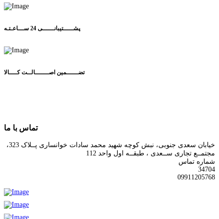
پشـــــتیبانــــــی 24 ســـاعـتـه
تضــــــمین اصـــــــالــت کــــالا
تماس با ما
خیابان سعدی جنوبی، نبش کوچه شهید محمد سادات خوانساری پــلاک 323،
مجتمــع تجاری ســعدی ، طبقــه اول واحد 112
شماره تماس
34704
09911205768