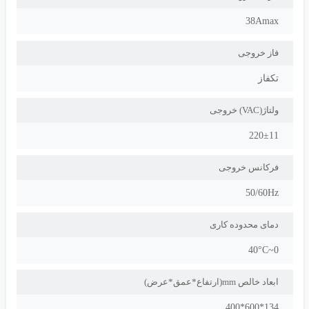
38Amax
مشتریان گرامی
فاز خروجی
جهت مشاوره محصولات میتوانید با شماره
تکفاز
تلفن
33906002
تماس حاصل نمایید
ولتاژ(VAC) خروجی
220±11
فرکانس خروجی
50/60Hz
دمای محدوده کاری
0~40°C
ابعاد خالص mm(ارتفاع*عمق*عرض)
134*600*400