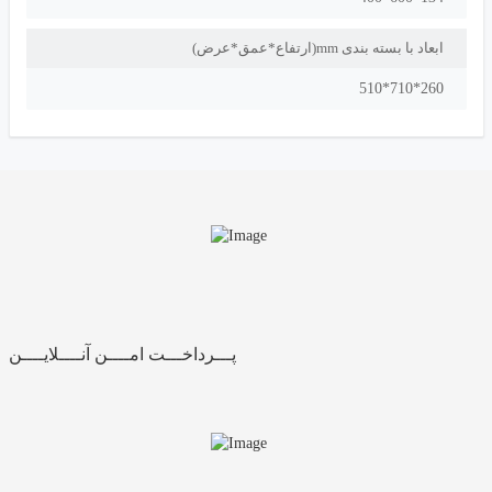
ابعاد با بسته بندی mm(ارتفاع*عمق*عرض)
260*710*510
پـــرداخـــت امــــن آنــــلایــــن