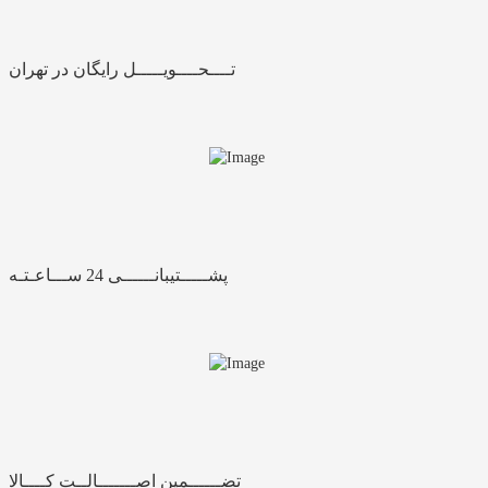
تــــحــــویـــــل رایگان در تهران
پشـــــتیبانــــــی 24 ســـاعـتـه
تضــــــمین اصـــــــالــت کــــالا