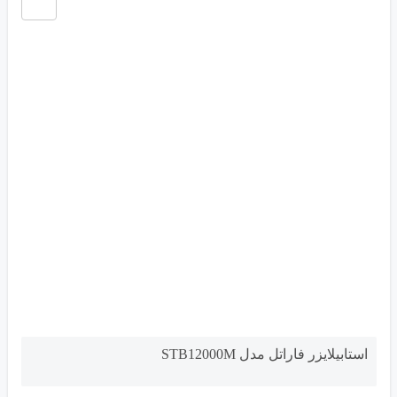
استابیلایزر فاراتل مدل STB12000M