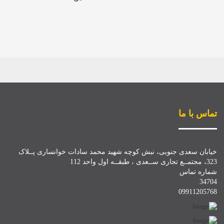
تماس با ما
خیابان سعدی جنوبی، نبش کوچه شهید محمد سادات خوانساری پــلاک
323، مجتمــع تجاری ســعدی ، طبقــه اول واحد 112
شماره تماس
34704
09911205768