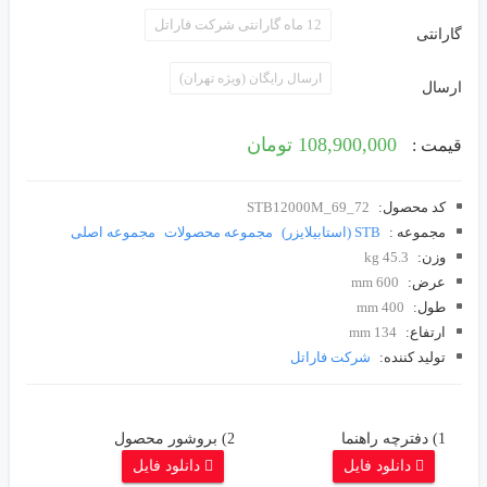
12 ماه گارانتی شرکت فاراتل
گارانتی
ارسال رایگان (ویژه تهران)
ارسال
108,900,000 تومان
قیمت :
کد محصول:
STB12000M_69_72
مجموعه :
STB (استابیلایزر)
مجموعه محصولات
مجموعه اصلی
وزن:
45.3 kg
عرض:
600 mm
طول:
400 mm
ارتفاع:
134 mm
توليد کننده:
شرکت فاراتل
1) دفترچه راهنما
2) بروشور محصول
دانلود فایل
دانلود فایل