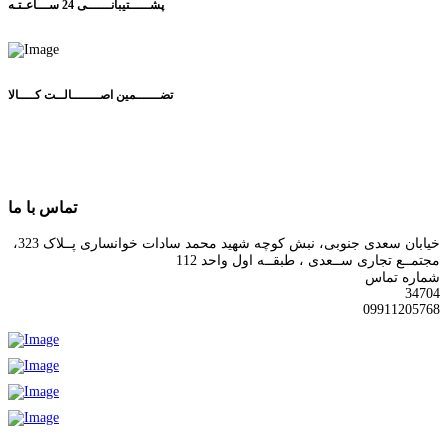
پشـــــتیبانــــــی 24 ســـاعـتـه
تضــــــمین اصـــــــالــت کــــالا
تماس با ما
خیابان سعدی جنوبی، نبش کوچه شهید محمد سادات خوانساری پــلاک 323،
مجتمــع تجاری ســعدی ، طبقــه اول واحد 112
شماره تماس
34704
09911205768