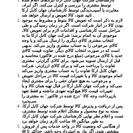
کارشناسان شرکت جهان کابل ارکا ایرادهای اعلام شده
توسط
مشتری را بررسی و کنترل می‌‏کنند. اگر ایراد،
مغایرت یا آسیب‌دیدگی توسط کارشناسان جهان کابل ارکا
.
تایید شود، کالا تعویض و ارسال خواهد شد
لازم به ذکر است که تعویض کالا منوط و مشروط به موجود
بودن کالا در انبار شرکت است. اگر در زمان رسیدگی و طی
مراحل تست کارشناسی و اقدامات لازم برای تعویض کالا،
موجودی آن به اتمام برسد؛ شرکت جهان کابل ارکا بنا به
انتخاب مشتری کالای دیگری را ارسال می‌کند و یا وجه
کالای مرجوعی را به حساب مشتری واریز می‌کند. بدیهی
است که در صورت انتخاب کالای دیگر، تفاوت قیمت کالای
جدید با کالای مرجوعی (مبلغ درج شده در فاکتور) محاسبه و
قبل از ارسال تسویه می‌شود. برای کالای گران‌تر، مشتری
تفاوت را پرداخت می‌کند و برای کالای ارزان‌تر، شرکت
.
جهان کابل ارکا تفاوت را به حساب مشتری واریز می‌کند
اتمام موجودی کالا و یا تغییرات قیمت کالا در مراحل تعویض
و مرجوعی، به هیچ عنوان حقی را برای مشتری ایجاد
نمی‌کند و شرکت جهان کابل ارکا در قبال تهیه همان کالا و یا
تغییرات قیمت کالا هیچ‌گونه تعهدی نداشته و فقط تعهد
بازپرداخت وجه کالا "درج شده در فاکتور" به مشتری را
.
می‌پذیرد
پس از دریافت و پذیرش کالا توسط شرکت جهان کابل ارکا،
بسته به نوع محصول و مشکل اعلام شده توسط مشتری،
تست و اعلام نظر نهایی کارشناسان شرکت جهان کابل ارکا،
.
به طور میانگین 48 ساعت کاری زمان خواهد برد
از هنگامی که وضعیت کالا در واحد خدمات پس از فروش،
مشخص شود، اگر نیاز به استرداد وجه باشد، حداکثر تا 48