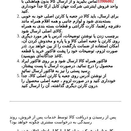
33906002
تماس بگیرید و از ارسال کالا بدون هماهنگی با
واحد فروش اینترنتی شرکت جهان کابل ارکا جداً خودداری
.
کنید
برای ارسال، باید کالا در جعبه یا کارتن اصلی خود به ‏خوبی
بسته‌بندی شود و لوازم جانبی و همه اقلام همراه مانند
دفترچه راهنما، کارت گارانتی و قطعات بسته بندی به همراه
.
کالای اصلی ارسال شود
برچسب زدن یا نوشتن توضیحات، آدرس یا هر مورد دیگری
روی کارتن یا جعبه اصلی کالا و یا پاره و مخدوش کردن آن،
امکان استفاده از ضمانت بازگشت را از بین خواهد برد. (در
صورت لزوم، توضیحات خود را پشت فاکتور خرید یا قطعه
.
کاغذ جداگانه‌ای بنویسید)
فاکتور همراه کالا ارسال شود و بر روی فاکتور ایراد
محصول را درج نمائید. درصورت ارسال با پست پیشتاز،
.
رسید پستی را نیز به فاکتور ارسال نمائید
از نوشتن آدرس روی جعبه یا کارتن اصلی کالا، جداً
خودداری کنید و در صورت لزوم ، جعبه اصلی محصول را
.
درون کارتن دیگری گذاشته، آن را ارسال کنید
پس از رسیدن و دریافت کالا توسط خدمات پس از فروش، روند
رسیدگی به درخواست مشتری چگونه خواهد بود؟