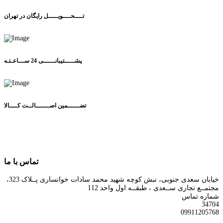
تــــحــــویـــــل رایگان در تهران
پشـــــتیبانــــــی 24 ســـاعـتـه
تضــــــمین اصـــــــالــت کــــالا
تماس با ما
خیابان سعدی جنوبی، نبش کوچه شهید محمد سادات خوانساری پــلاک 323،
مجتمــع تجاری ســعدی ، طبقــه اول واحد 112
شماره تماس
34704
09911205768