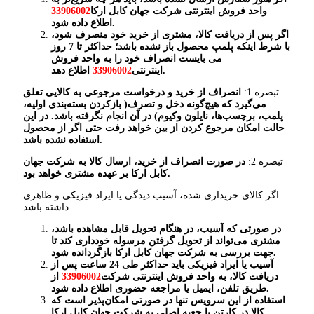
واحد فروش اینترنتی شرکت جهان کابل ارکا
33906002
.
اطلاع داده شود
اگر پس از دریافت کالا، مشتری از خرید خود منصرف شود،
با شرط اینکه پلمپ محصول باز نشده باشد؛ حداکثر تا 7 روز
می بایست انصراف خود را به واحد فروش
.
اینترنتی
33906002
اطلاع دهد
تبصره 1:
انصراف از خرید و درخواست مرجوعی به کالایی تعلق
می‌گیرد که هیچ‌گونه دخل و تصرف( بازکردن بسته‌بندی اولیه،
پلمب، برچسب‌ها، نایلون وکیوم) در آن انجام نگرفته باشد. در این
حالت امکان مرجوع کردن از بین خواهد رفت حتی اگر از محصول
.
استفاده نشده باشد
تبصره 2:
در صورت انصراف از خرید، ارسال کالا به شرکت جهان
.
کابل ارکا بر عهده مشتری خواهد بود
اگر کالای خریداری شده، آسیب دیدگی یا ایراد فیزیکی و ظاهری
داشته باشد.
در صورتی که آسیب‏‌، در هنگام تحویل قابل مشاهده باشد،
مشتری می‏‌تواند از تحویل گرفتن مرسوله خودداری کند تا
.
جهت بررسی به شرکت جهان کابل ارکا بازگردانده شود
آسیب‏‏ یا ایراد فیزیکی باید حداکثر طی 24 ساعت پس از
دریافت کالا، به واحد فروش اینترنتی شرکت
33906002
از
.
طریق تلفن، ایمیل یا مراجعه حضوری اطلاع داده شود
استفاده از این سرویس تنها در صورتی امکان‌پذیر است که
کالا در کارتن یا جعبه اصلی به شرکت جهان کابل ارکا